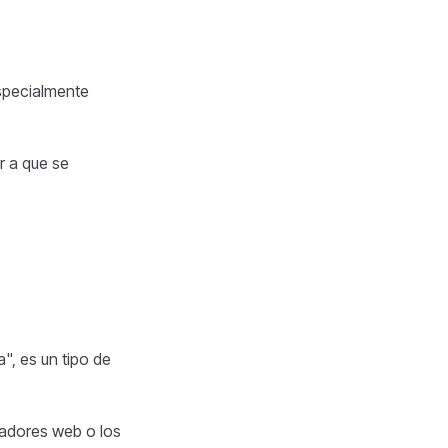
especialmente
r a que se
", es un tipo de
egadores web o los