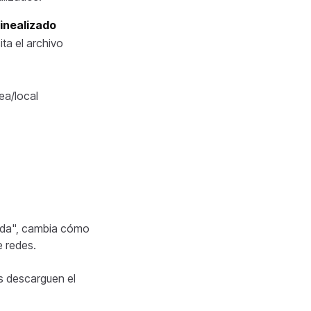
linealizado
ta el archivo
ea/local
ida", cambia cómo
e redes.
s descarguen el