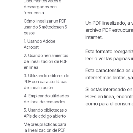
Documentos vistos o
descargados con
frecuencia
Cómo linealizar un PDF
Un PDF linealizado, a 
usando 5 métodos/en 5
archivo PDF estructur
pasos
internet.
1. Usando Adobe
Acrobat
Este formato reorgani
2. Usando herramientas
leer o ver las páginas
de linealización de PDF
en línea
Esta característica e
3. Utilizando editores de
internet más lentas, y
PDF con características
de linealización
Si estás interesado e
4. Empleando utilidades
PDFs en línea, encontr
de línea de comandos
como para el consumo 
5. Usando bibliotecas o
APIs de código abierto
Mejores prácticas para
la linealización de PDF