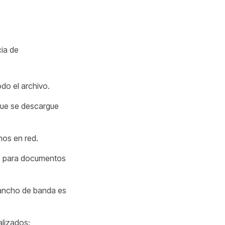
cia de
do el archivo.
 que se descargue
nos en red.
te para documentos
 ancho de banda es
alizados: