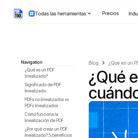
Precios
Todas las herramientas
Indu
Navigation
Blog
¿Qué es un PD
¿Qué es un PDF
¿Qué e
linealizado?
Significado de PDF
cuándo
linealizado
PDFs no linealizados vs
PDFs linealizados
Cómo funciona la
linealización de PDF
¿Por qué crear un PDF
linealizado? 5 beneficios