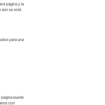
era página y la
o aún se está
zados para una
a página puede
arios con