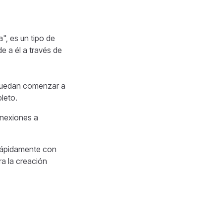
", es un tipo de
e a él a través de
 puedan comenzar a
leto.
onexiones a
 rápidamente con
ra la creación