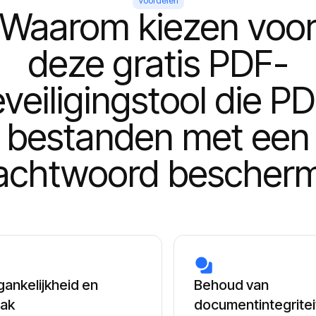
Voordelen
Waarom kiezen voo
deze gratis PDF-
veiligingstool die P
bestanden met een
chtwoord bescher
ankelijkheid en
Behoud van
ak
documentintegritei