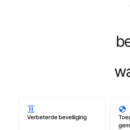
be
wa
Verbeterde beveiliging
Toeg
gem