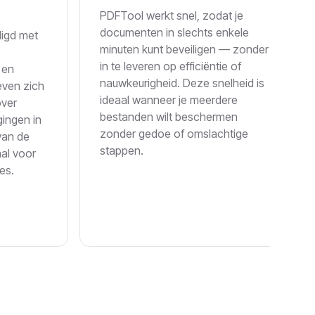
PDFTool werkt snel, zodat je
documenten in slechts enkele
ligd met
minuten kunt beveiligen — zonder
in te leveren op efficiëntie of
 en
nauwkeurigheid. Deze snelheid is
even zich
ideaal wanneer je meerdere
over
bestanden wilt beschermen
gingen in
zonder gedoe of omslachtige
van de
stappen.
al voor
es.