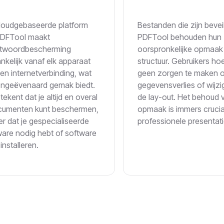
loudgebaseerde platform
Bestanden die zijn bevei
PDFTool maakt
PDFTool behouden hun
twoordbescherming
oorspronkelijke opmaak
nkelijk vanaf elk apparaat
structuur. Gebruikers ho
en internetverbinding, wat
geen zorgen te maken 
ngeëvenaard gemak biedt.
gegevensverlies of wijzi
tekent dat je altijd en overal
de lay-out. Het behoud 
cumenten kunt beschermen,
opmaak is immers crucia
r dat je gespecialiseerde
professionele presentati
are nodig hebt of software
installeren.