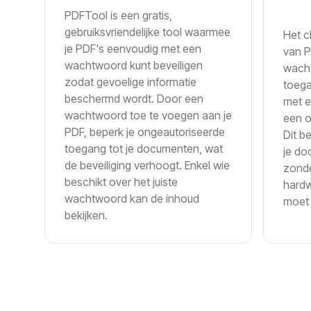
PDFTool is een gratis,
gebruiksvriendelijke tool waarmee
Het c
je PDF's eenvoudig met een
van 
wachtwoord kunt beveiligen
wach
zodat gevoelige informatie
toega
beschermd wordt. Door een
met e
wachtwoord toe te voegen aan je
een o
PDF, beperk je ongeautoriseerde
Dit be
toegang tot je documenten, wat
je do
de beveiliging verhoogt. Enkel wie
zonde
beschikt over het juiste
hardw
wachtwoord kan de inhoud
moet 
bekijken.