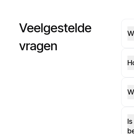
Veelgestelde
W
vragen
H
W
I
b