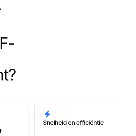
r
DF-
mt?
Snelheid en efficiëntie
t