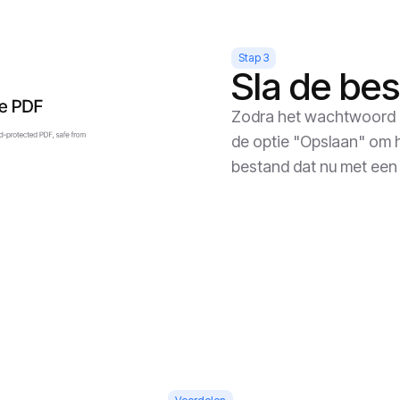
Stap 3
Sla de be
Zodra het wachtwoord is 
de optie "Opslaan" om 
bestand dat nu met een