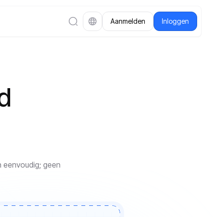
Aanmelden
Inloggen
d
n eenvoudig; geen