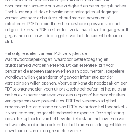
documenten vanwege hun veelzijdigheid en beveiligingsfuncties.
Toch kunnen juist deze beveiligingsmaatregelen uitdagingen
vormen wanneer gebruikers inhoud moeten bewerken of
extraheren. PDFTool biedt een betrouwbare oplossing voor het
ontgrendelen van PDF-bestanden, zodat naadloze toegang wordt
gegarandeerd terwijl de integriteit van het document behouden
blijft.
Het ontgrendelen van een PDF verwijdert de
wachtwoordbeperkingen, waardoor betere toegang en
bruikbaarheid worden verleend. Dit kan essentieel zijn voor
personen die moeten samenwerken aan documenten, soepelere
workflows willen garanderen of gewoon informatie zonder
vertragingen willen openen. Voor velen komt de noodzaak om een
PDF te ontgrendelen voort uit praktische behoeften, of het nu gaat
om het extraheren van tekst voor een rapport of het hergebruiken
van gegevens voor presentaties. PDFTool vereenvoudigt het
proces van het ontgrendelen van PDF's, waardoor het toegankelijk
is voor iedereen, ongeacht technische expertise. Deze oplossing
omvat het uploaden van het beveiligde bestand, het invoeren van
het wachtwoord indien bekend en het binnen enkele ogenblikken
downloaden van de ontgrendelde versie.