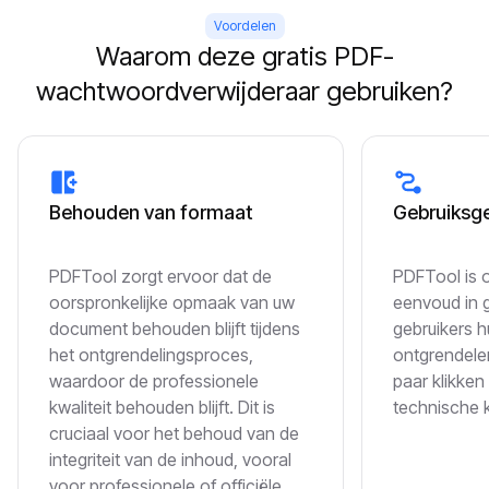
Voordelen
Waarom deze gratis PDF-
wachtwoordverwijderaar gebruiken?
Behouden van formaat
Gebruiksg
PDFTool zorgt ervoor dat de
PDFTool is 
oorspronkelijke opmaak van uw
eenvoud in 
document behouden blijft tijdens
gebruikers 
het ontgrendelingsproces,
ontgrendele
waardoor de professionele
paar klikken
kwaliteit behouden blijft. Dit is
technische 
cruciaal voor het behoud van de
integriteit van de inhoud, vooral
voor professionele of officiële