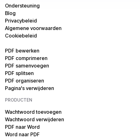
PDF naar JPG
JPG naar PDF
Ondersteuning
Blog
PDF naar PNG
PNG naar PDF
Privacybeleid
Algemene voorwaarden
PDF naar PPT
PPT naar PDF
Cookiebeleid
PDF naar SVG
SVG naar PDF
PDF bewerken
PDF comprimeren
PDF naar tekst
Tekst naar PDF
PDF samenvoegen
PDF splitsen
PDF naar XML
HTML naar PDF
PDF organiseren
Pagina's verwijderen
PDF naar HTML
MOBI naar PDF
PRODUCTEN
PDF naar EPUB
Word naar PDF
Wachtwoord toevoegen
Wachtwoord verwijderen
PDF naar TIFF
OCR PDF
PDF naar Word
Word naar PDF
PDF naar XPS
TIFF naar PDF