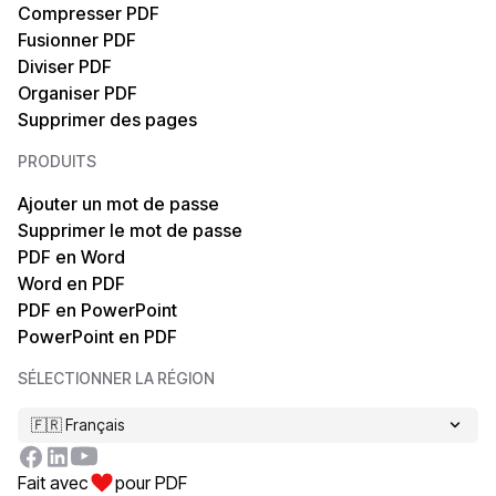
Compresser PDF
PDF en Texte
Texte en PDF
Fusionner PDF
Diviser PDF
PDF en TIFF
HTML en PDF
Organiser PDF
Supprimer des pages
PDF en EPUB
MOBI en PDF
PRODUITS
PDF en XML
OCR pour PDF
Ajouter un mot de passe
Supprimer le mot de passe
PDF en MOBI
XPS en PDF
PDF en Word
Word en PDF
PDF en Markdown
XML en PDF
PDF en PowerPoint
PowerPoint en PDF
PDF en XPS
EPUB en PDF
SÉLECTIONNER LA RÉGION
PDF en HTML
Markdown en PDF
🇫🇷 Français
TIFF en PDF
Fait avec
pour PDF