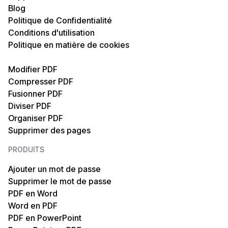
Blog
PDF en PNG
PNG en PDF
Politique de Confidentialité
Conditions d'utilisation
PDF en PPT
PPT en PDF
Politique en matière de cookies
PDF en SVG
SVG en PDF
Modifier PDF
Compresser PDF
PDF en Texte
Texte en PDF
Fusionner PDF
Diviser PDF
PDF en TIFF
HTML en PDF
Organiser PDF
Supprimer des pages
PDF en EPUB
MOBI en PDF
PRODUITS
PDF en XML
OCR pour PDF
Ajouter un mot de passe
Supprimer le mot de passe
PDF en MOBI
XPS en PDF
PDF en Word
Word en PDF
PDF en Markdown
XML en PDF
PDF en PowerPoint