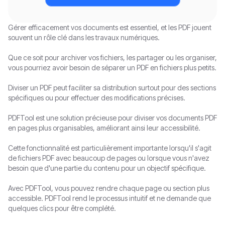
PDF en SVG
SVG en PDF
Gérer efficacement vos documents est essentiel, et les PDF jouent
souvent un rôle clé dans les travaux numériques.
PDF en Texte
Texte en PDF
Que ce soit pour archiver vos fichiers, les partager ou les organiser,
vous pourriez avoir besoin de séparer un PDF en fichiers plus petits.
PDF en TIFF
HTML en PDF
Diviser un PDF peut faciliter sa distribution surtout pour des sections
PDF en EPUB
MOBI en PDF
spécifiques ou pour effectuer des modifications précises.
PDF en XML
OCR pour PDF
PDFTool est une solution précieuse pour diviser vos documents PDF
en pages plus organisables, améliorant ainsi leur accessibilité.
PDF en MOBI
XPS en PDF
Cette fonctionnalité est particulièrement importante lorsqu'il s'agit
de fichiers PDF avec beaucoup de pages ou lorsque vous n'avez
PDF en Markdown
XML en PDF
besoin que d'une partie du contenu pour un objectif spécifique.
Avec PDFTool, vous pouvez rendre chaque page ou section plus
PDF en XPS
EPUB en PDF
accessible. PDFTool rend le processus intuitif et ne demande que
quelques clics pour être complété.
PDF en HTML
Markdown en PDF