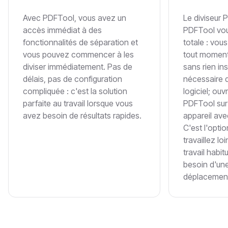
Avec PDFTool, vous avez un
Le diviseur 
accès immédiat à des
PDFTool vous
fonctionnalités de séparation et
totale : vous
vous pouvez commencer à les
tout moment
diviser immédiatement. Pas de
sans rien inst
délais, pas de configuration
nécessaire 
compliquée : c'est la solution
logiciel; ou
parfaite au travail lorsque vous
PDFTool sur
avez besoin de résultats rapides.
appareil ave
C'est l'optio
travaillez lo
travail habit
besoin d'une
déplacemen